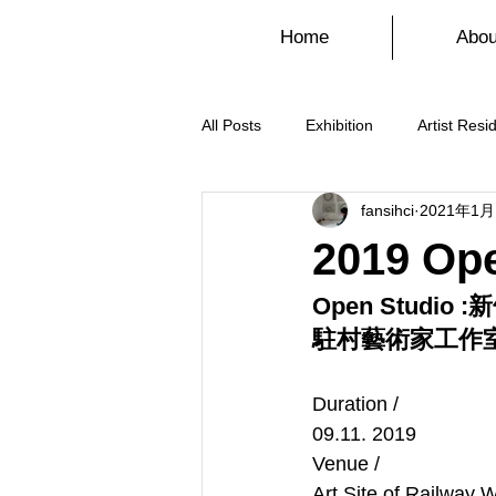
Home
Abou
All Posts
Exhibition
Artist Resi
fansihci
2021年1
2019 O
Open Studio
駐村藝術家工作
Duration /
09.11. 2019
Venue /
Art Site of Railway 