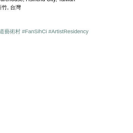
竹, 台灣
鐵道藝術村
#FanSihCi
#ArtistResidency